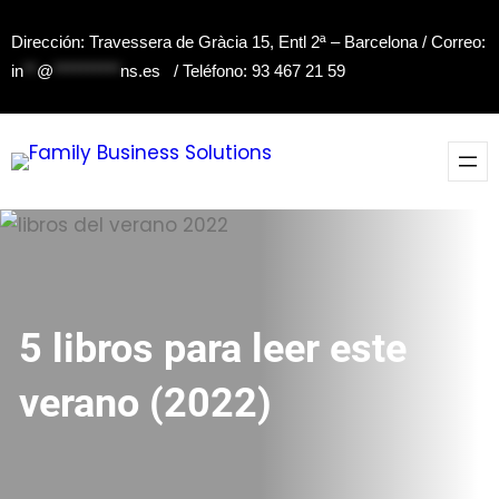
Saltar
Dirección: Travessera de Gràcia 15, Entl 2ª – Barcelona / Correo:
al
in
**
@
**********
ns.es
/ Teléfono: 93 467 21 59
contenido
5 libros para leer este
verano (2022)