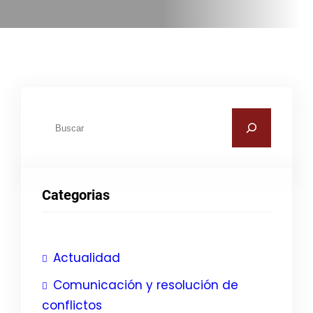
B
u
s
c
Categorias
a
r
Actualidad
Comunicación y resolución de
conflictos