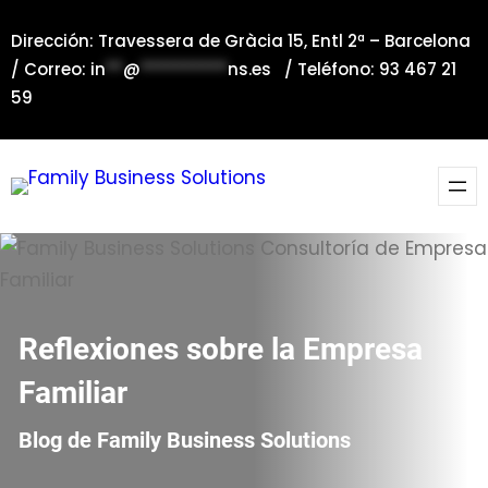
Saltar
Dirección: Travessera de Gràcia 15, Entl 2ª – Barcelona
al
/ Correo:
in
**
@
**********
ns.es
/ Teléfono: 93 467 21
contenido
59
Reflexiones sobre la Empresa
Familiar
Blog de Family Business Solutions