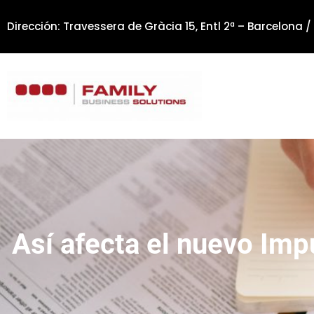
Saltar
Dirección: Travessera de Gràcia 15, Entl 2ª – Barcelona /
al
contenido
Así afecta el nuevo Imp