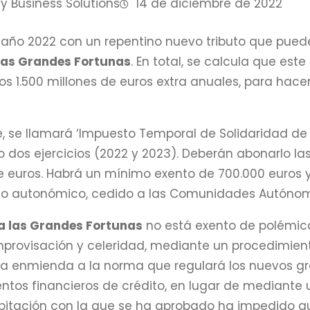
y Business Solutions
14 de diciembre de 2022
año 2022 con un repentino nuevo tributo que pued
las Grandes Fortunas
. En total, se calcula que es
s 1.500 millones de euros extra anuales, para hacer 
, se llamará ‘Impuesto Temporal de Solidaridad de la
o dos ejercicios (2022 y 2023). Deberán abonarlo l
e euros. Habrá un mínimo exento de 700.000 euros 
io autonómico, cedido a las Comunidades Autóno
a las Grandes Fortunas
no está exento de polémica
mprovisación y celeridad, mediante un procedimien
na enmienda a la norma que regulará los nuevos g
ntos financieros de crédito, en lugar de mediante u
ecipitación con la que se ha aprobado ha impedido