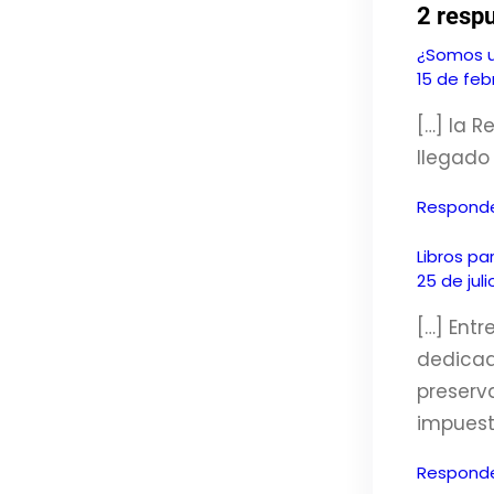
2 respu
¿Somos un
15 de feb
[…] la R
llegado
Respond
Libros pa
25 de juli
[…] Ent
dedicado
preserva
impuest
Respond