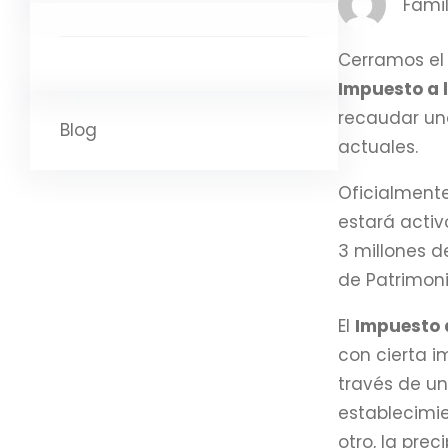
Famil
Cerramos el 
Impuesto a 
recaudar uno
Blog
actuales.
Oficialmente
estará activ
3 millones d
de Patrimon
El
Impuesto 
con cierta i
través de u
establecimie
otro, la pr