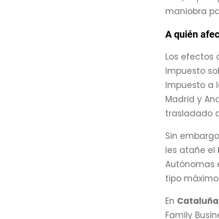
maniobra p
A quién afec
Los efectos 
Impuesto sob
Impuesto a l
Madrid y And
trasladado a
Sin embargo
les atañe el
Autónomas en
tipo máximo 
En
Cataluña
Family Busin