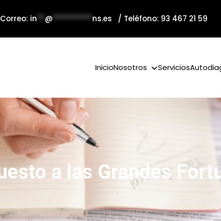
 Correo:
in
**
@
**********
ns.es
/ Teléfono: 93 467 21 59
Inicio
Nosotros
Servicios
Autodia
uesto a las Grandes Fort