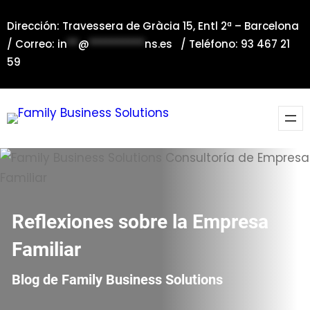
Saltar
Dirección: Travessera de Gràcia 15, Entl 2ª – Barcelona
al
/ Correo:
in
**
@
**********
ns.es
/ Teléfono: 93 467 21
contenido
59
Reflexiones sobre la Empresa
Familiar
Blog de Family Business Solutions