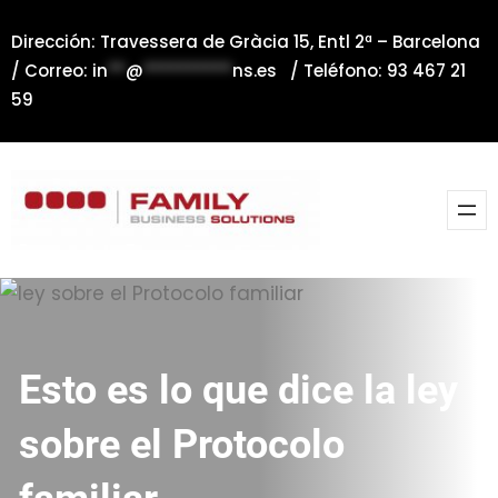
Saltar
Dirección: Travessera de Gràcia 15, Entl 2ª – Barcelona
al
/ Correo:
in
**
@
**********
ns.es
/ Teléfono: 93 467 21
contenido
59
Esto es lo que dice la ley
sobre el Protocolo