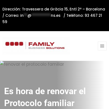
Saltar
Dirección: Travessera de Gràcia 15, Entl 2ª – Barcelona
al
/ Correo:
in
**
@
**********
ns.es
/ Teléfono: 93 467 21
contenido
59
Es hora de renovar el
Protocolo familiar