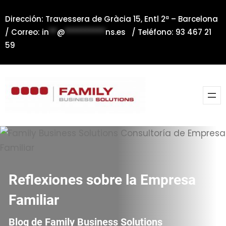
Saltar
Dirección: Travessera de Gràcia 15, Entl 2ª – Barcelona
al
/ Correo:
in
**
@
**********
ns.es
/ Teléfono: 93 467 21
contenido
59
Reflexiones sobre la Empresa
Familiar
Blog de Family Business Solutions