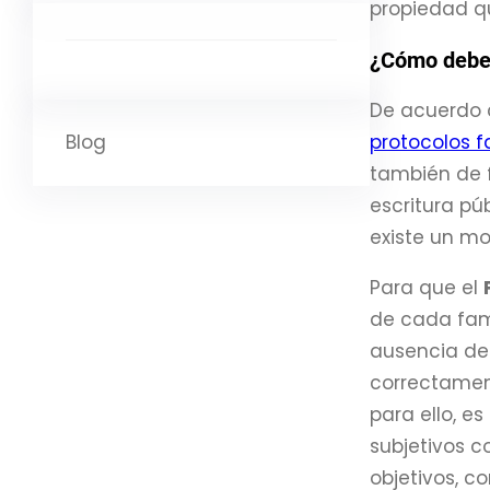
propiedad qu
¿Cómo debe 
De acuerdo 
Blog
protocolos f
también de f
escritura pú
existe un m
Para que el
de cada fami
ausencia de
correctamen
para ello, e
subjetivos c
objetivos, co