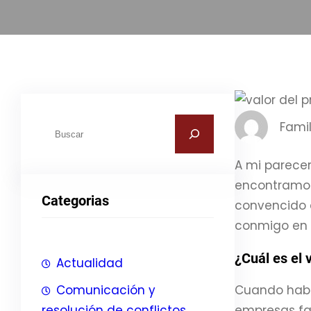
B
Famil
u
s
A mi parecer,
c
encontramos 
Categorias
a
convencido d
r
conmigo en 
¿Cuál es el 
Actualidad
Comunicación y
Cuando hab
resolución de conflictos
empresas fam