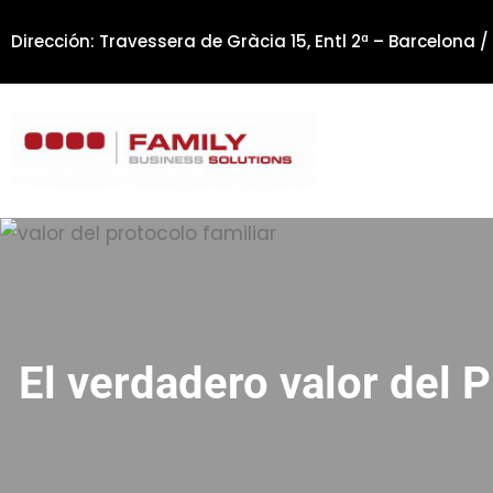
Saltar
Dirección: Travessera de Gràcia 15, Entl 2ª – Barcelona /
al
contenido
El verdadero valor del P