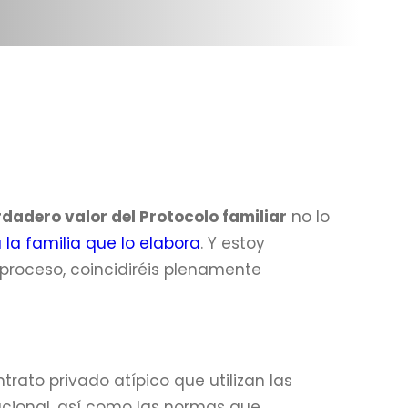
dadero valor del Protocolo familiar
no lo
a familia que lo elabora
. Y estoy
proceso, coincidiréis plenamente
rato privado atípico que utilizan las
acional, así como las normas que