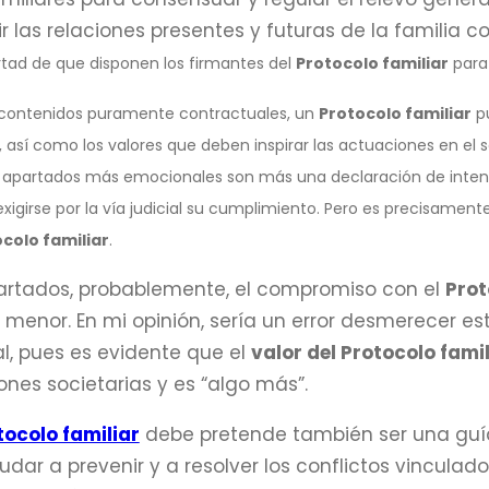
r las relaciones presentes y futuras de la familia 
bertad de que disponen los firmantes del
Protocolo familiar
para 
contenidos puramente contractuales, un
Protocolo familiar
pu
, así como los valores que deben inspirar las actuaciones en el s
s apartados más emocionales son más una declaración de intenc
xigirse por la vía judicial su cumplimiento. Pero es precisame
ocolo familiar
.
partados, probablemente, el compromiso con el
Prot
menor. En mi opinión, sería un error desmerecer e
l, pues es evidente que el
valor del Protocolo famil
iones societarias y es “algo más”.
ocolo familiar
debe pretende también ser una guía
dar a prevenir y a resolver los conflictos vinculad