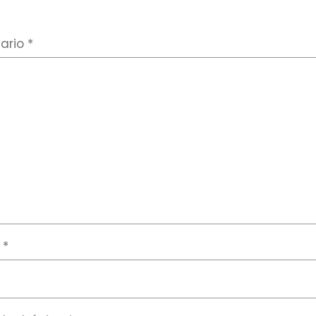
ario
*
e
*