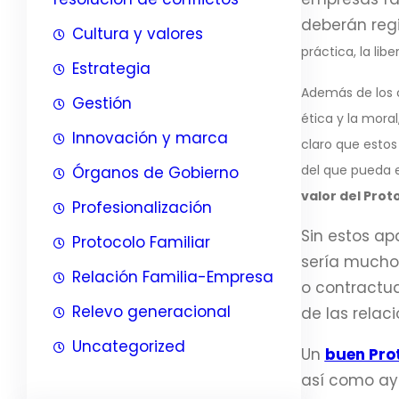
deberán regi
Cultura y valores
práctica, la li
Estrategia
Además de los 
Gestión
ética y la moral
Innovación y marca
claro que esto
del que pueda e
Órganos de Gobierno
valor del Prot
Profesionalización
Sin estos a
Protocolo Familiar
sería mucho 
Relación Familia-Empresa
o contractua
Relevo generacional
de las relac
Uncategorized
Un
buen Prot
así como ayu