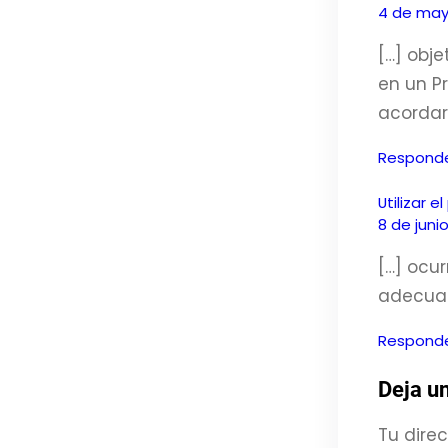
4 de mayo
[…] obj
en un P
acordar
Respond
Utilizar e
8 de juni
[…] ocur
adecuado
Respond
Deja u
Tu direc