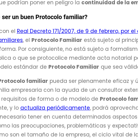
e podrían poner en peligro la
continuidad de la e
ser un buen Protocolo familiar?
con el
Real Decreto 171/2007, de 9 de febrero, por el
amiliares
, el
Protocolo Familiar
está sujeto al princi
orma. Por consiguiente, no está sujeto a formalis
blica o que se protocolice mediante acta notarial 
odelo estándar de
Protocolo Familiar
que sea válid
Protocolo familiar
pueda ser plenamente eficaz y út
lia empresaria con la ayuda de un consultor externo
 requisitos de forma o de modelo de
Protocolo fam
te, y lo
actualiza periódicamente
, podrá aprovecha
s necesario tener en cuenta determinados aspectos
omo las preocupaciones, problemáticas y expectativ
mo son el tamaño de la empresa, el ciclo vital de la 