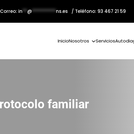
 Correo:
in
**
@
**********
ns.es
/ Teléfono: 93 467 21 59
Inicio
Nosotros
Servicios
Autodia
rotocolo familiar