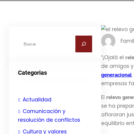
B
Famil
u
“¡Ojalá el
s
rel
de amigos y 
c
Categorias
a
generacional
empresas fam
r
El
relevo gene
Actualidad
se ha prepa
Comunicación y
afloraran j
resolución de conflictos
equilibrio e
Cultura y valores