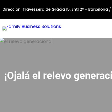
Saltar
Dirección: Travessera de Gràcia 15, Entl 2ª – Barcelona /
al
contenido
¡Ojalá el relevo generac