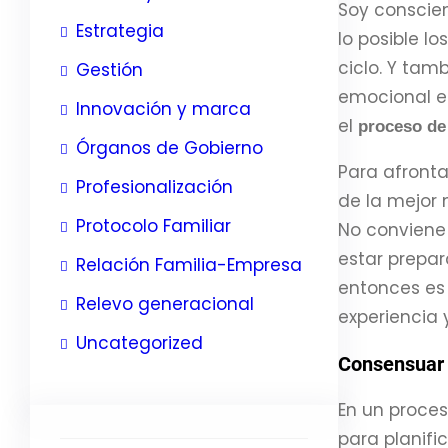
Soy conscie
Estrategia
lo posible l
ciclo. Y tam
Gestión
emocional e
Innovación y marca
el
proceso de 
Órganos de Gobierno
Para afronta
Profesionalización
de la mejor 
Protocolo Familiar
No conviene
estar prepar
Relación Familia-Empresa
entonces es
Relevo generacional
experiencia 
Uncategorized
Consensuar u
En un proce
para planifi