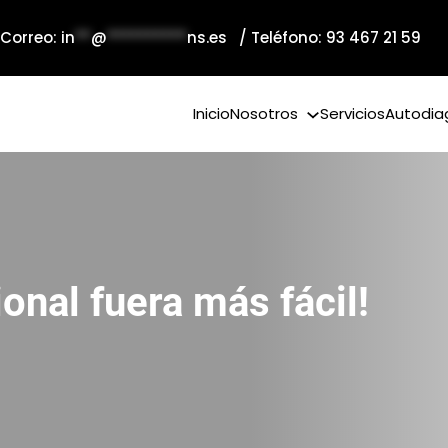
 Correo:
in
**
@
**********
ns.es
/ Teléfono: 93 467 21 59
Inicio
Nosotros
Servicios
Autodia
ional fuera más fácil!