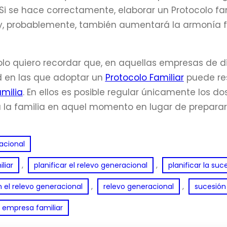
. Si se hace correctamente, elaborar un Protocolo fa
, probablemente, también aumentará la armonía fam
 solo quiero recordar que, en aquellas empresas d
 en las que adoptar un
Protocolo Familiar
puede res
milia
. En ellos es posible regular únicamente los d
la familia en aquel momento en lugar de preparar 
acional
, 
, 
liar
planificar el relevo generacional
planificar la su
, 
, 
 el relevo generacional
relevo generacional
sucesión
a empresa familiar