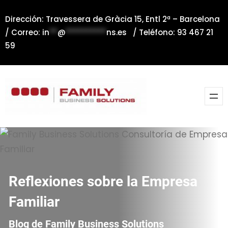
Saltar
Dirección: Travessera de Gràcia 15, Entl 2ª – Barcelona
al
/ Correo:
in
**
@
**********
ns.es
/ Teléfono: 93 467 21
contenido
59
Reflexiones sobre la Empresa
Familiar
Blog de Family Business Solutions