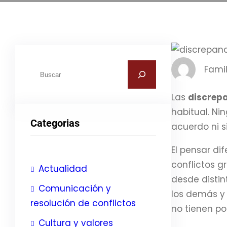
B
Famil
u
s
Las
discrepa
c
habitual. Ni
Categorias
a
acuerdo ni 
r
El pensar di
conflictos g
Actualidad
desde distin
Comunicación y
los demás y 
resolución de conflictos
no tienen po
Cultura y valores