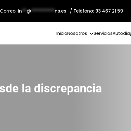
 Correo:
in
**
@
**********
ns.es
/ Teléfono: 93 467 21 59
Inicio
Nosotros
Servicios
Autodia
de la discrepancia