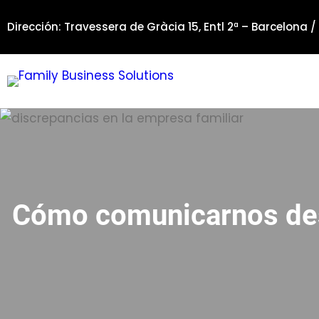
Saltar
Dirección: Travessera de Gràcia 15, Entl 2ª – Barcelona /
al
contenido
Cómo comunicarnos des