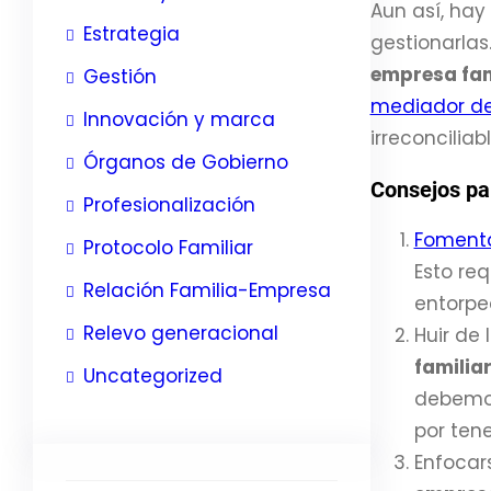
Aun así, hay
Estrategia
gestionarlas
empresa fam
Gestión
mediador de
Innovación y marca
irreconciliabl
Órganos de Gobierno
Consejos par
Profesionalización
Fomenta
Protocolo Familiar
Esto re
Relación Familia-Empresa
entorpe
Relevo generacional
Huir de
familia
Uncategorized
debemos
por tene
Enfocar