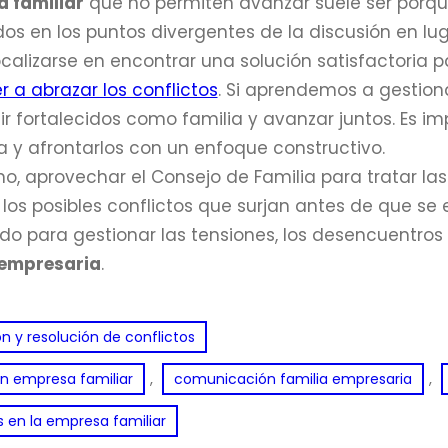
 familiar
que no permiten avanzar suele ser porqu
s en los puntos divergentes de la discusión en lugar 
calizarse en encontrar una solución satisfactoria p
 a abrazar los conflictos
. Si aprendemos a gestiona
ir fortalecidos como familia y avanzar juntos. Es im
a y afrontarlos con un enfoque constructivo.
mo, aprovechar el Consejo de Familia para tratar la
 los posibles conflictos que surjan antes de que se 
o para gestionar las tensiones, los desencuentros y
 empresaria
.
 y resolución de conflictos
, 
, 
n empresa familiar
comunicación familia empresaria
s en la empresa familiar