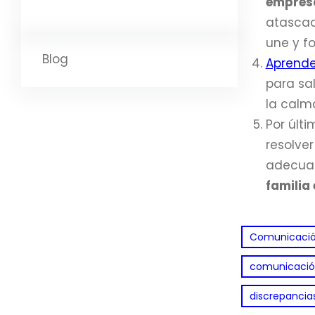
empresa
atascado
une y fo
Blog
Aprender
para sal
la calm
Por últi
resolver
adecuad
familia
Comunicación
comunicació
discrepancia