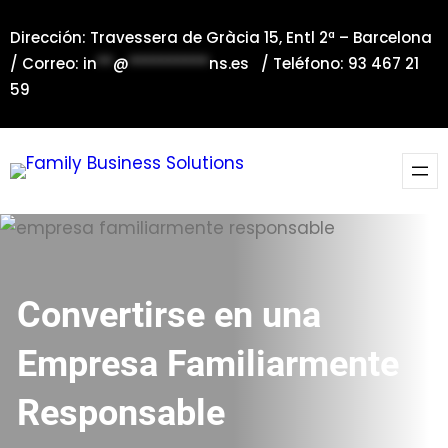
Saltar
Dirección: Travessera de Gràcia 15, Entl 2ª – Barcelona
al
/ Correo:
in
**
@
**********
ns.es
/ Teléfono: 93 467 21
contenido
59
Convertirse en una
Empresa Familiarmente
Responsable