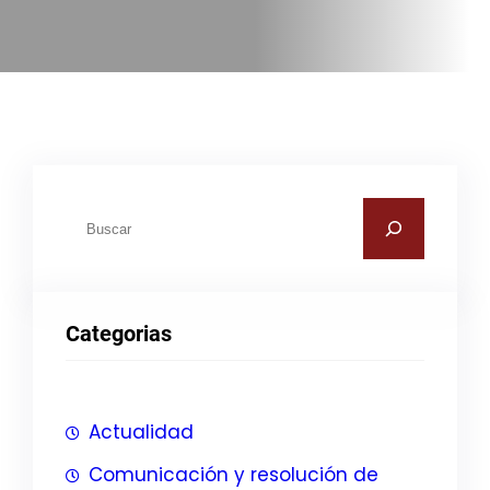
B
u
s
c
Categorias
a
r
Actualidad
Comunicación y resolución de