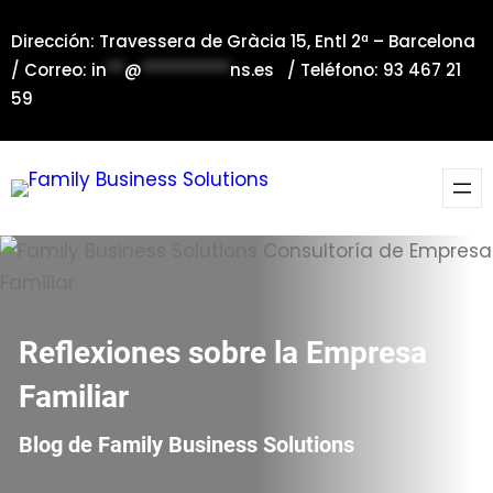
Saltar
Dirección: Travessera de Gràcia 15, Entl 2ª – Barcelona
al
/ Correo:
in
**
@
**********
ns.es
/ Teléfono: 93 467 21
contenido
59
Reflexiones sobre la Empresa
Familiar
Blog de Family Business Solutions