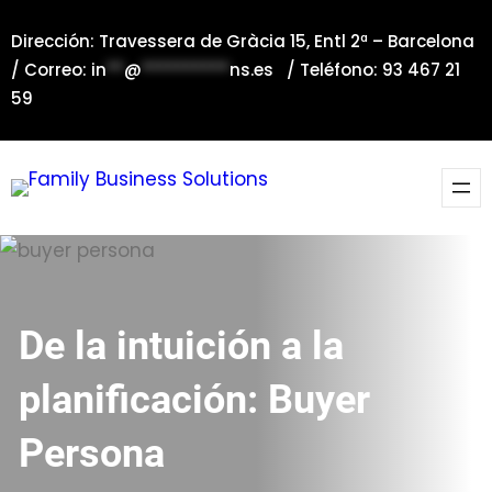
Saltar
Dirección: Travessera de Gràcia 15, Entl 2ª – Barcelona
al
/ Correo:
in
**
@
**********
ns.es
/ Teléfono: 93 467 21
contenido
59
De la intuición a la
planificación: Buyer
Persona