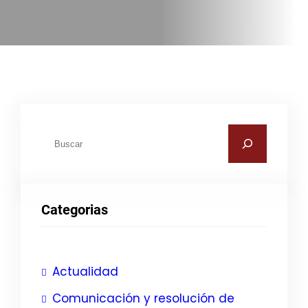
B
u
s
c
Categorias
a
r
Actualidad
Comunicación y resolución de