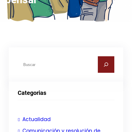
B
u
s
c
Categorias
a
r
Actualidad
Comunicación y resolución de