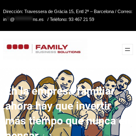
Saltar
Dirección: Travessera de Gràcia 15, Entl 2ª – Barcelona / Correo:
al
in
**
@
**********
ns.es
/ Teléfono: 93 467 21 59
contenido
En la empresa familiar
ahora hay que invertir
más tiempo que nunca en
pensar