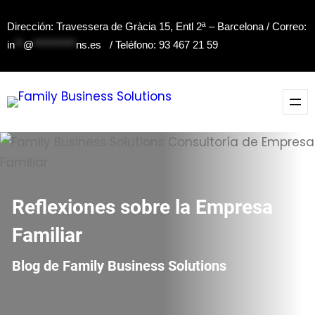
Saltar
Dirección: Travessera de Gràcia 15, Entl 2ª – Barcelona / Correo:
al
in
**
@
**********
ns.es
/ Teléfono: 93 467 21 59
contenido
Reflexiones sobre la Empresa
Familiar
Blog de Family Business Solutions