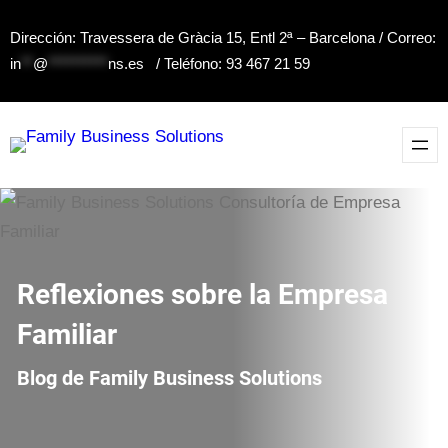
Saltar
Dirección: Travessera de Gràcia 15, Entl 2ª – Barcelona / Correo:
al
in
**
@
**********
ns.es
/ Teléfono: 93 467 21 59
contenido
Reflexiones sobre la Empresa
Familiar
Blog de Family Business Solutions