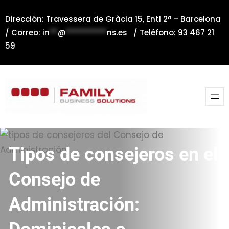
Saltar
Dirección: Travessera de Gràcia 15, Entl 2ª – Barcelona
al
/ Correo:
in
**
@
**********
ns.es
/ Teléfono: 93 467 21
contenido
59
Tipos de consejeros en el
Consejo de
Administración: