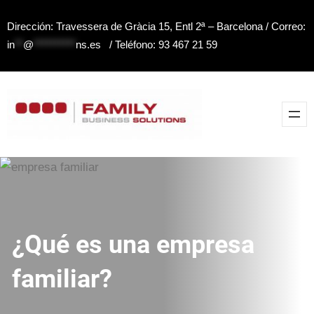
Saltar
Dirección: Travessera de Gràcia 15, Entl 2ª – Barcelona / Correo:
al
in
**
@
**********
ns.es
/ Teléfono: 93 467 21 59
contenido
¿Qué es una empresa
familiar?