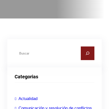
B
u
s
c
Categorias
a
r
Actualidad
Comunicación y resolución de conflictos