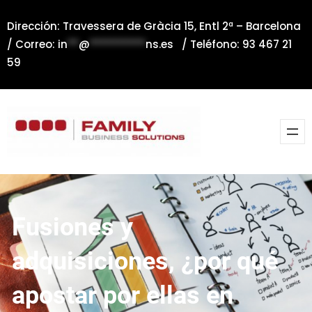
Saltar
Dirección: Travessera de Gràcia 15, Entl 2ª – Barcelona
al
/ Correo:
in
**
@
**********
ns.es
/ Teléfono: 93 467 21
contenido
59
Fusiones y
adquisiciones, ¿por qué
apostar por ellas en