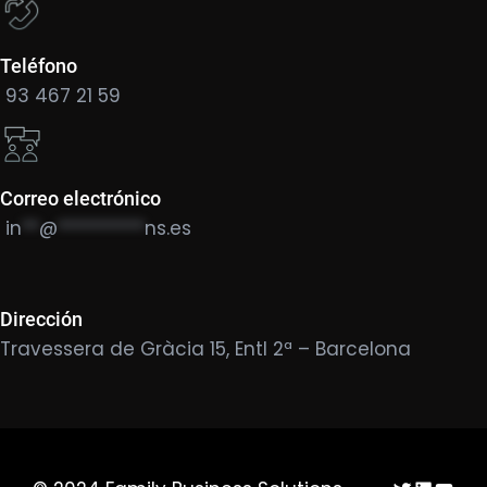
Teléfono
93 467 21 59
Correo electrónico
in
**
@
**********
ns.es
Dirección
Travessera de Gràcia 15, Entl 2ª – Barcelona