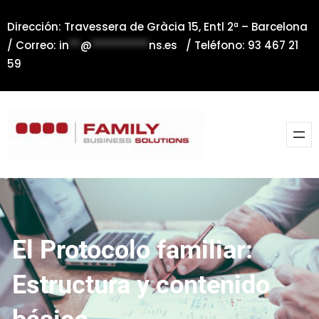
Saltar
Dirección: Travessera de Gràcia 15, Entl 2ª – Barcelona
al
/ Correo:
in
**
@
**********
ns.es
/ Teléfono: 93 467 21
contenido
59
El Protocolo familiar:
Estructura y contenido