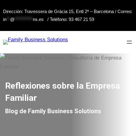
Saltar
Dirección: Travessera de Gràcia 15, Entl 2ª – Barcelona / Correo:
al
in
**
@
**********
ns.es
/ Teléfono: 93 467 21 59
contenido
Reflexiones sobre la Empresa
Familiar
Blog de Family Business Solutions