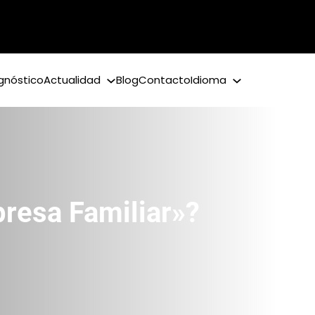
gnóstico
Actualidad
Blog
Contacto
Idioma
resa Familiar»?