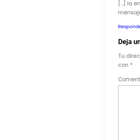
[…] la e
mensaje
Respond
Deja u
Tu direc
con
*
Coment