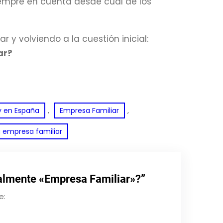
siempre en cuenta desde cuál de los
 y volviendo a la cuestión inicial:
ar?
, 
, 
y en España
Empresa Familiar
 empresa familiar
almente «Empresa Familiar»?”
e: