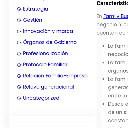
Característi
Estrategia
En
Family Bu
Gestión
negocio. Y 
Innovación y marca
cuentan con 
Órganos de Gobierno
La famil
Profesionalización
negocio
La fami
Protocolo Familiar
órganos
Relación Familia-Empresa
La famil
Relevo generacional
generac
entre lo
Uncategorized
Desde el
de un s
constant