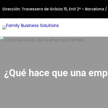
Saltar
Dirección: Travessera de Gràcia 15, Entl 2ª – Barcelona /
al
contenido
¿Qué hace que una emp