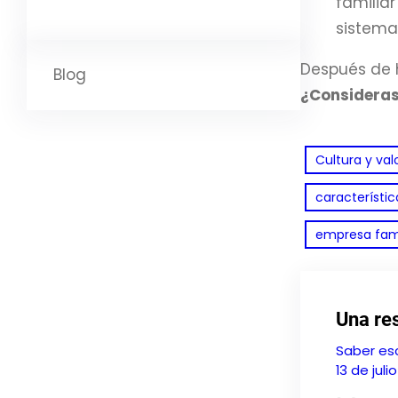
familiar
sistema
Después de h
Blog
¿Consideras
Cultura y val
característic
empresa fami
Una re
Saber esc
13 de juli