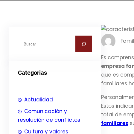
B
Famil
u
s
Es comprens
c
empresa fam
Categorias
a
que es comp
r
familiares h
Personalment
Actualidad
Estos indic
Comunicación y
total de emp
resolución de conflictos
familiares
su
Cultura y valores