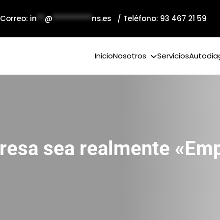
 Correo:
in
**
@
**********
ns.es
/ Teléfono: 93 467 21 59
Inicio
Nosotros
Servicios
Autodia
resa sea realmente «Emp