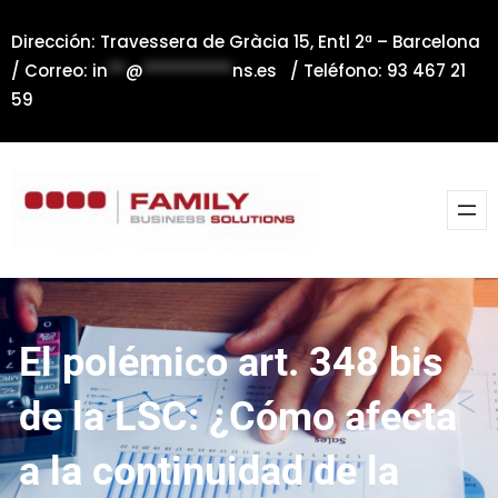
Saltar
Dirección: Travessera de Gràcia 15, Entl 2ª – Barcelona
al
/ Correo:
in
**
@
**********
ns.es
/ Teléfono: 93 467 21
contenido
59
El polémico art. 348 bis
de la LSC: ¿Cómo afecta
a la continuidad de la