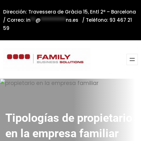
Saltar
Dirección: Travessera de Gràcia 15, Entl 2ª – Barcelona
al
/ Correo:
in
**
@
**********
ns.es
/ Teléfono: 93 467 21
contenido
59
Tipologías de propietario
en la empresa familiar