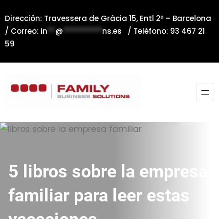
Saltar
Dirección: Travessera de Gràcia 15, Entl 2ª – Barcelona
al
/ Correo:
in
**
@
**********
ns.es
/ Teléfono: 93 467 21
contenido
59
5 libros sobre la empresa
familiar para leer estas