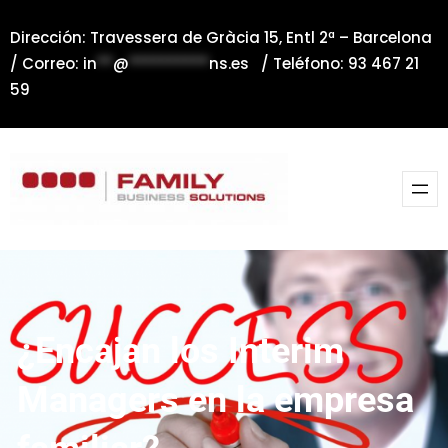
Saltar
Dirección: Travessera de Gràcia 15, Entl 2ª – Barcelona
al
/ Correo:
in
**
@
**********
ns.es
/ Teléfono: 93 467 21
contenido
59
¿Encajan los Interim
Managers en la empresa