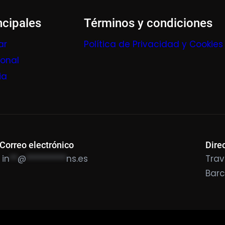
ncipales
Términos y condiciones
ar
Política de Privacidad y Cookies
ional
ia
Correo electrónico
Dire
in
**
@
**********
ns.es
Trav
Bar