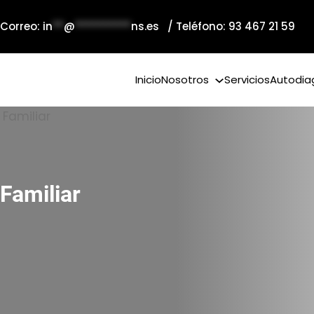
 Correo:
in
**
@
**********
ns.es
/ Teléfono: 93 467 21 59
Inicio
Nosotros
Servicios
Autodia
Familiar