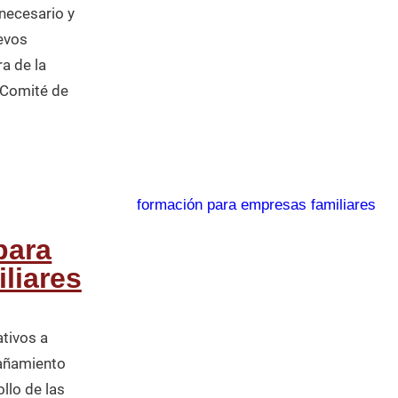
 necesario y
evos
a de la
l Comité de
para
liares
tivos a
añamiento
llo de las