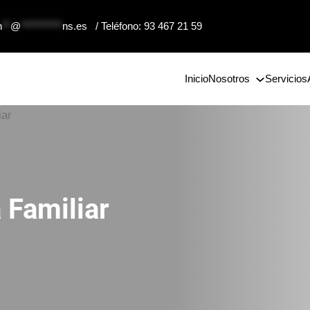
n
**
@
**********
ns.es
/ Teléfono: 93 467 21 59
Inicio
Nosotros
Servicios
 Familiar