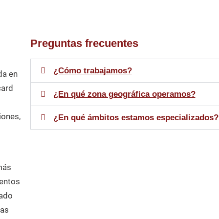
Preguntas frecuentes
¿Cómo trabajamos?
da en
card
¿En qué zona geográfica operamos?
iones,
¿En qué ámbitos estamos especializados?
más
mentos
rado
mas