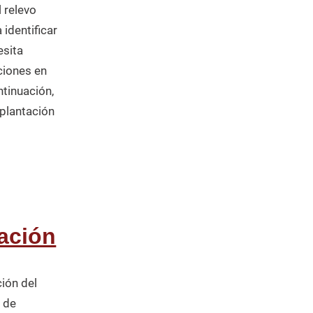
 relevo
identificar
esita
ciones en
ntinuación,
plantación
zación
ión del
 de