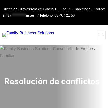
Dirección: Travessera de Gràcia 15, Entl 2ª – Barcelona / Correo:
in
**
@
**********
ns.es
/ Teléfono: 93 467 21 59
Resolución de conflictos