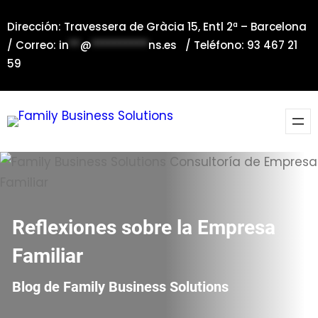
Saltar
Dirección: Travessera de Gràcia 15, Entl 2ª – Barcelona
al
/ Correo:
in
**
@
**********
ns.es
/ Teléfono: 93 467 21
contenido
59
Reflexiones sobre la Empresa
Familiar
Blog de Family Business Solutions