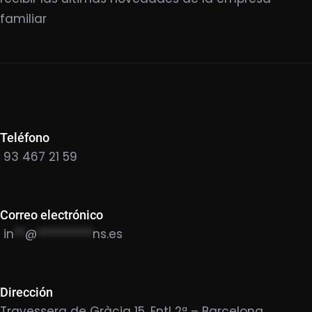
familiar
Teléfono
93 467 21 59
Correo electrónico
in
**
@
**********
ns.es
Dirección
Travessera de Gràcia 15, Entl 2ª – Barcelona