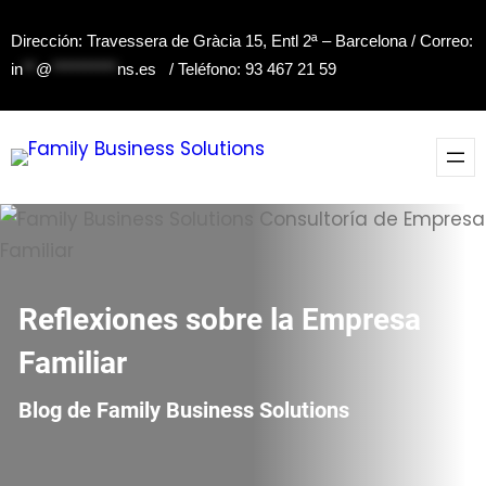
Saltar
Dirección: Travessera de Gràcia 15, Entl 2ª – Barcelona / Correo:
al
in
**
@
**********
ns.es
/ Teléfono: 93 467 21 59
contenido
Reflexiones sobre la Empresa
Familiar
Blog de Family Business Solutions