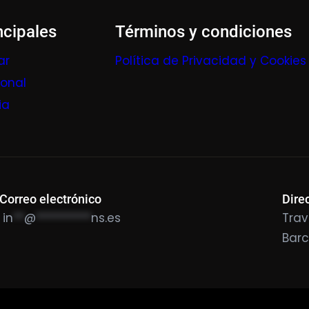
ncipales
Términos y condiciones
ar
Política de Privacidad y Cookies
ional
ia
Correo electrónico
Dire
in
**
@
**********
ns.es
Trav
Bar