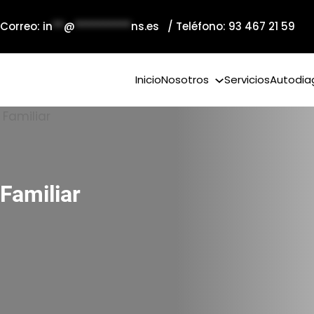
 Correo:
in
**
@
**********
ns.es
/ Teléfono: 93 467 21 59
Inicio
Nosotros
Servicios
Autodia
Familiar