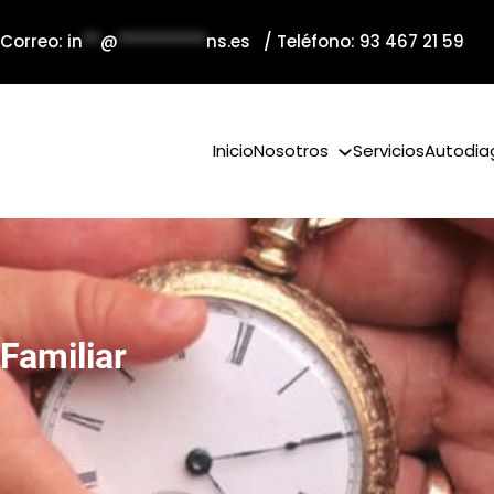
 Correo:
in
**
@
**********
ns.es
/ Teléfono: 93 467 21 59
Inicio
Nosotros
Servicios
Autodia
Familiar