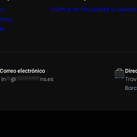
ar
Política de Privacidad y Cookies
ional
ia
Correo electrónico
Dire
in
**
@
**********
ns.es
Trav
Bar