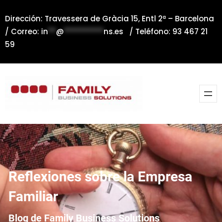
Saltar
Dirección: Travessera de Gràcia 15, Entl 2ª – Barcelona
al
/ Correo:
in
**
@
**********
ns.es
/ Teléfono: 93 467 21
contenido
59
Reflexiones sobre la Empresa
Familiar
Blog de Family Business Solutions