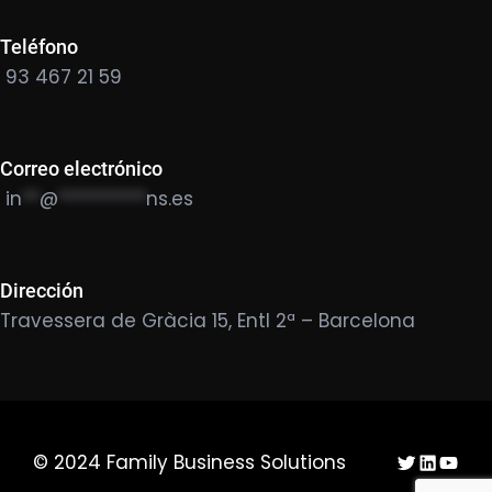
Teléfono
93 467 21 59
Correo electrónico
in
**
@
**********
ns.es
Dirección
Travessera de Gràcia 15, Entl 2ª – Barcelona
Twitter
LinkedIn
YouTu
© 2024 Family Business Solutions