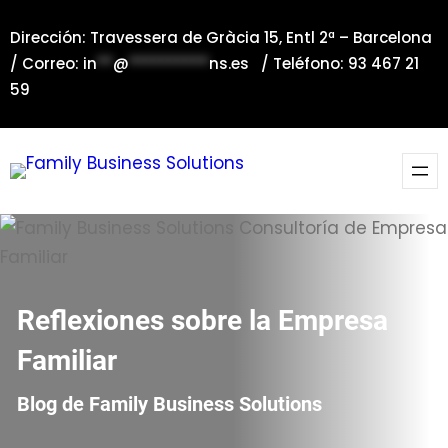
Saltar
Dirección: Travessera de Gràcia 15, Entl 2ª – Barcelona
al
/ Correo:
in
**
@
**********
ns.es
/ Teléfono: 93 467 21
contenido
59
Reflexiones sobre la Empresa
Familiar
Blog de Family Business Solutions