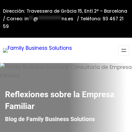
Saltar
Dirección: Travessera de Gràcia 15, Entl 2ª – Barcelona
al
/ Correo:
in
**
@
**********
ns.es
/ Teléfono: 93 467 21
contenido
59
Reflexiones sobre la Empresa
Familiar
Blog de Family Business Solutions