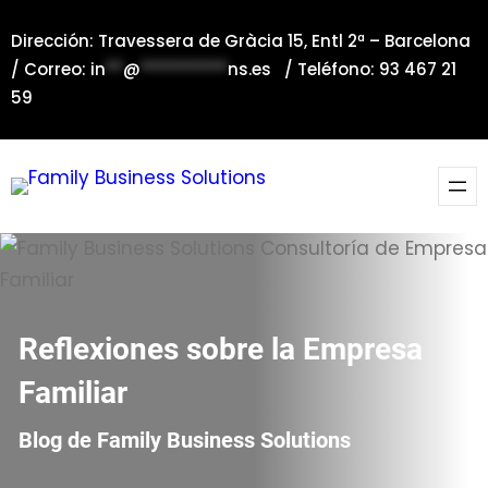
Saltar
Dirección: Travessera de Gràcia 15, Entl 2ª – Barcelona
al
/ Correo:
in
**
@
**********
ns.es
/ Teléfono: 93 467 21
contenido
59
Reflexiones sobre la Empresa
Familiar
Blog de Family Business Solutions