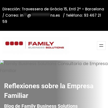
Saltar
Dirección: Travessera de Gràcia 15, Entl 2ª – Barcelona
al
/ Correo:
in
**
@
**********
ns.es
/ Teléfono: 93 467 21
contenido
59
Reflexiones sobre la Empresa
Familiar
Blog de Family Business Solutions