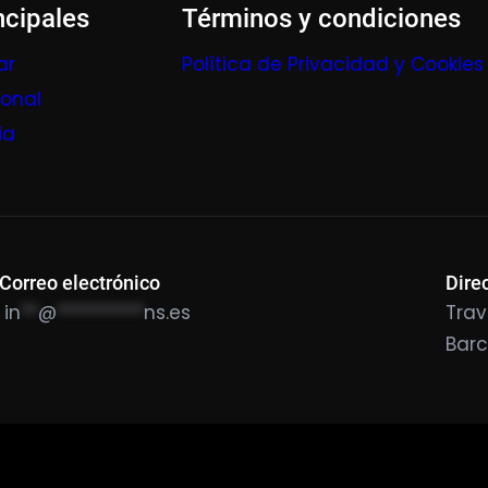
ncipales
Términos y condiciones
ar
Política de Privacidad y Cookies
ional
ia
Correo electrónico
Dire
in
**
@
**********
ns.es
Trav
Bar