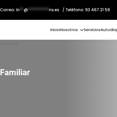
 Correo:
in
**
@
**********
ns.es
/ Teléfono: 93 467 21 59
Inicio
Nosotros
Servicios
Autodia
Familiar