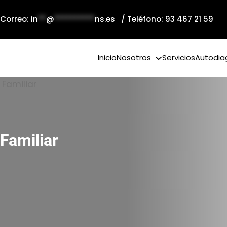
 Correo:
in
**
@
**********
ns.es
/ Teléfono: 93 467 21 59
Inicio
Nosotros
Servicios
Autodia
Familiar