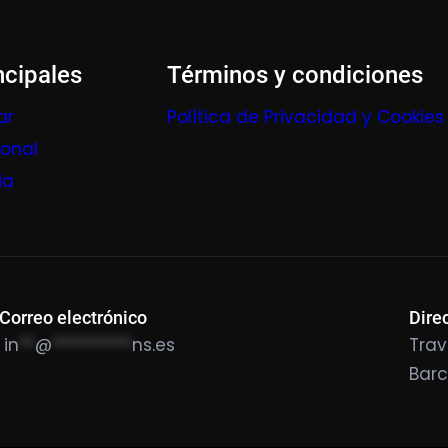
ncipales
Términos y condiciones
ar
Política de Privacidad y Cookies
ional
ia
Correo electrónico
Dire
in
**
@
**********
ns.es
Trav
Bar