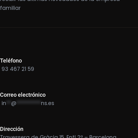
familiar
Teléfono
93 467 21 59
Correo electrónico
in
**
@
**********
ns.es
Dirección
Travessera de Gràcia 15, Entl 2ª – Barcelona