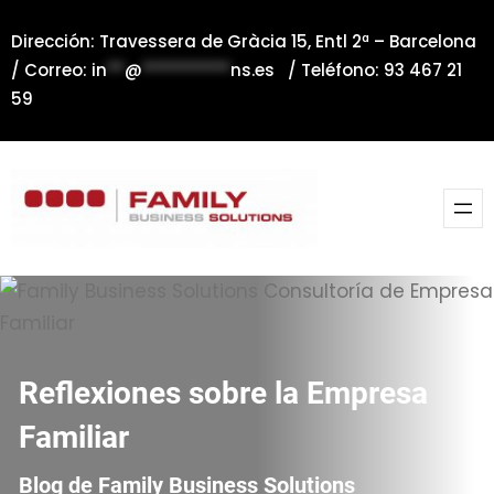
Saltar
Dirección: Travessera de Gràcia 15, Entl 2ª – Barcelona
al
/ Correo:
in
**
@
**********
ns.es
/ Teléfono: 93 467 21
contenido
59
Reflexiones sobre la Empresa
Familiar
Blog de Family Business Solutions