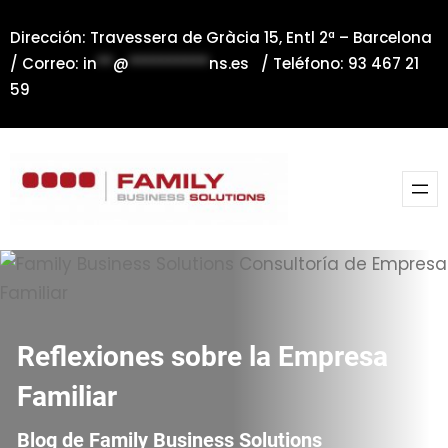
Saltar
Dirección: Travessera de Gràcia 15, Entl 2ª – Barcelona
al
/ Correo:
in
**
@
**********
ns.es
/ Teléfono: 93 467 21
contenido
59
Reflexiones sobre la Empresa
Familiar
Blog de Family Business Solutions