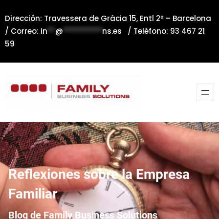
Saltar
Dirección: Travessera de Gràcia 15, Entl 2ª – Barcelona
al
/ Correo:
in
**
@
**********
ns.es
/ Teléfono: 93 467 21
contenido
59
Reflexiones sobre la Empresa
Familiar
Blog de Family Business Solutions