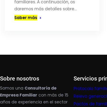
familiares. A continuación, os
daremos más detalles sobre…
Saber más
Sobre nosotros
Servicios pri
Somos una
Consultoría de
Protocolo famili
Empresa Familiar
con más de 15
Relevo generac
años de experiencia en el sector
Pactos de famil