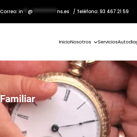
 Correo:
in
**
@
**********
ns.es
/ Teléfono: 93 467 21 59
Inicio
Nosotros
Servicios
Autodia
Familiar