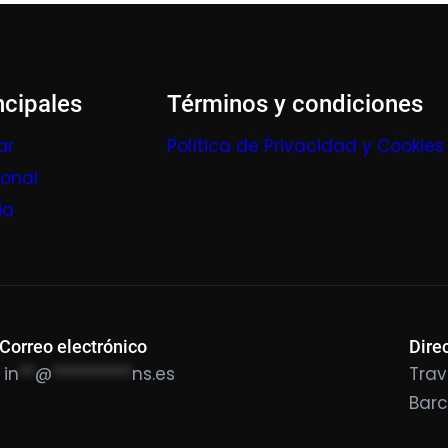
ncipales
Términos y condiciones
ar
Política de Privacidad y Cookies
ional
ia
Correo electrónico
Dire
in
**
@
**********
ns.es
Trav
Bar