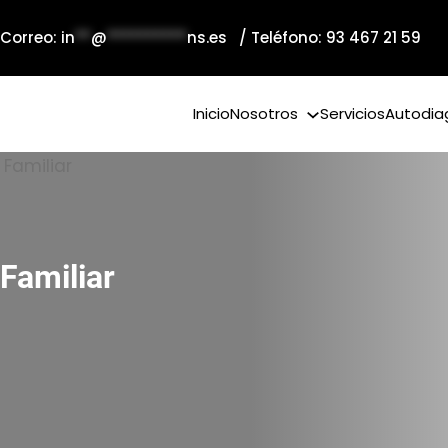
 Correo:
in
**
@
**********
ns.es
/ Teléfono: 93 467 21 59
Inicio
Nosotros
Servicios
Autodia
Familiar