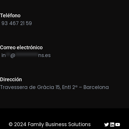
Teléfono
93 467 21 59
Correo electrónico
in
**
@
**********
ns.es
Dirección
Travessera de Gràcia 15, Entl 2ª – Barcelona
Twitter
LinkedIn
YouTu
© 2024 Family Business Solutions