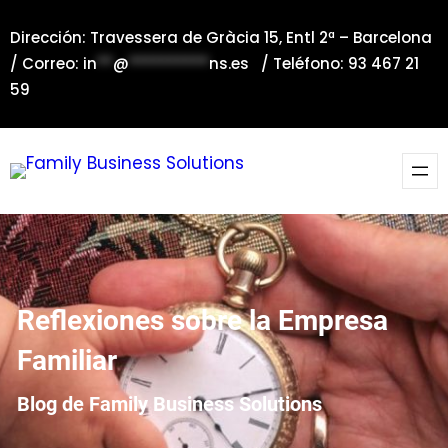
Saltar
Dirección: Travessera de Gràcia 15, Entl 2ª – Barcelona
al
/ Correo:
in
**
@
**********
ns.es
/ Teléfono: 93 467 21
contenido
59
Reflexiones sobre la Empresa
Familiar
Blog de Family Business Solutions