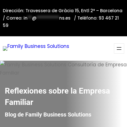
Saltar
Dirección: Travessera de Gràcia 15, Entl 2ª – Barcelona
al
/ Correo:
in
**
@
**********
ns.es
/ Teléfono: 93 467 21
contenido
59
Reflexiones sobre la Empresa
Familiar
Blog de Family Business Solutions