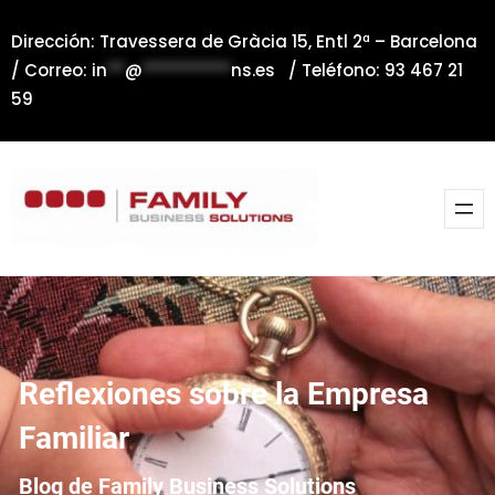
Saltar
Dirección: Travessera de Gràcia 15, Entl 2ª – Barcelona
al
/ Correo:
in
**
@
**********
ns.es
/ Teléfono: 93 467 21
contenido
59
Reflexiones sobre la Empresa
Familiar
Blog de Family Business Solutions