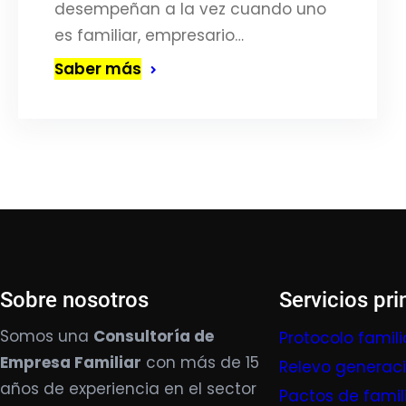
desempeñan a la vez cuando uno
es familiar, empresario…
Saber más
Sobre nosotros
Servicios pri
Somos una
Consultoría de
Protocolo famili
Empresa Familiar
con más de 15
Relevo generac
años de experiencia en el sector
Pactos de famil