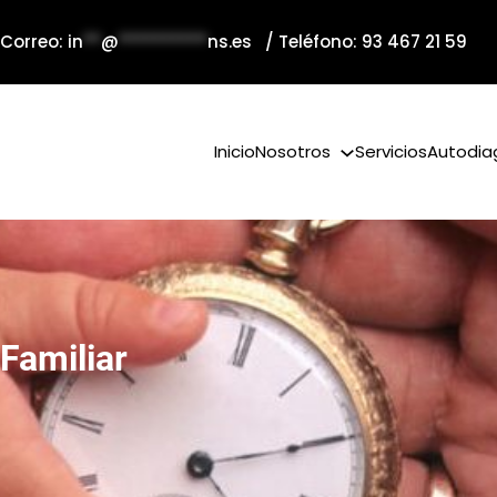
 Correo:
in
**
@
**********
ns.es
/ Teléfono: 93 467 21 59
Inicio
Nosotros
Servicios
Autodia
Familiar